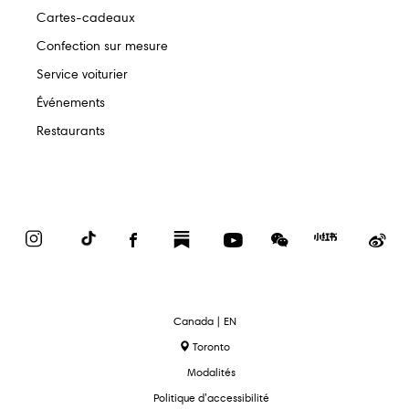
Cartes-cadeaux
Confection sur mesure
Service voiturier
Événements
Restaurants
Instagram
TikTok
Facebook
Substack
YouTube
WeChat
Red
We
Book
text.language
Canada | EN
Toronto
Modalités
Politique d’accessibilité