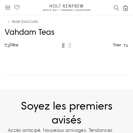
Holt
RECH
0
MENU MOBILE
Renfrew
text.skipToContent
text.skipToNavigation
Fierement
PAGE D’ACCUEIL
Canadienne
Vahdam Teas
Filtre
Trier
Soyez les premiers
avisés
Accès anticipé. Nouveaux arrivages. Tendances