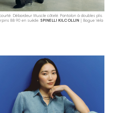
courté.
Débardeur Muscle côtelé.
Pantalon à doubles plis.
rpins BB 90 en suède.
SPINELLI KILCOLLIN
| Bague Vela