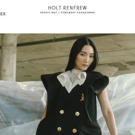
Holt
Renfrew
NER
Fierement
Canadienne