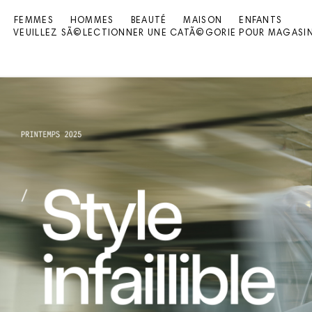
FEMMES
HOMMES
BEAUTÉ
MAISON
ENFANTS
VEUILLEZ SÃ©LECTIONNER UNE CATÃ©GORIE POUR MAGASI
text.skipToContent
text.skipToNavigation