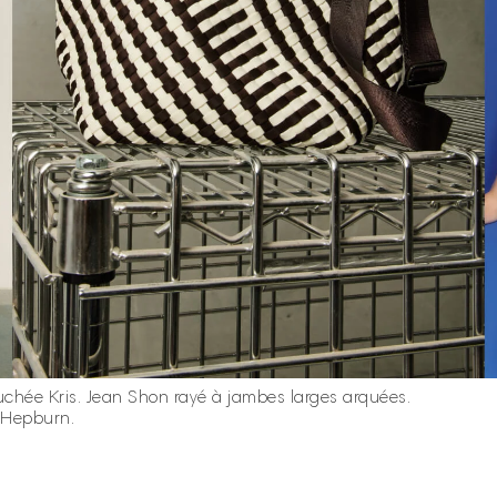
uchée Kris.
Jean Shon rayé à jambes larges arquées.
 Hepburn.