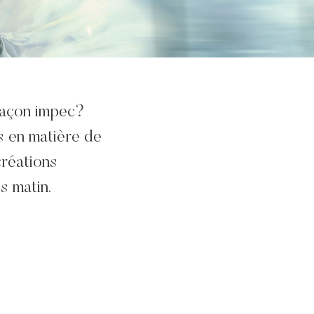
façon impec?
 en matière de
créations
s matin.