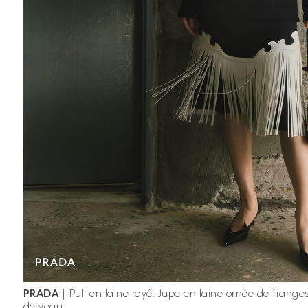
PRADA
| Pull en laine rayé. Jupe en laine ornée de frange
de veau.