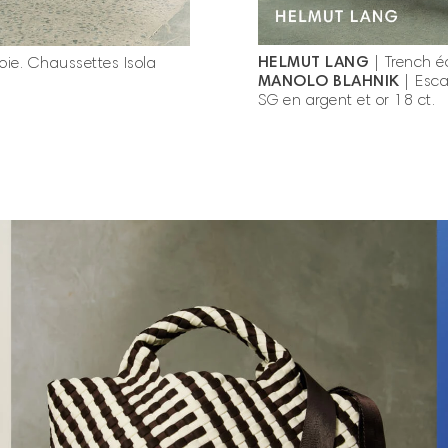
HELMUT LANG
|
Trench é
oie. Chaussettes Isola
MANOLO BLAHNIK
| Esca
SG en argent et or 18 ct.